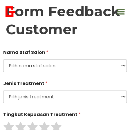
Form Feedback
Customer
Nama Staf Salon
*
Jenis Treatment
*
Tingkat Kepuasan Treatment
*
R
R
R
R
R
a
a
a
a
a